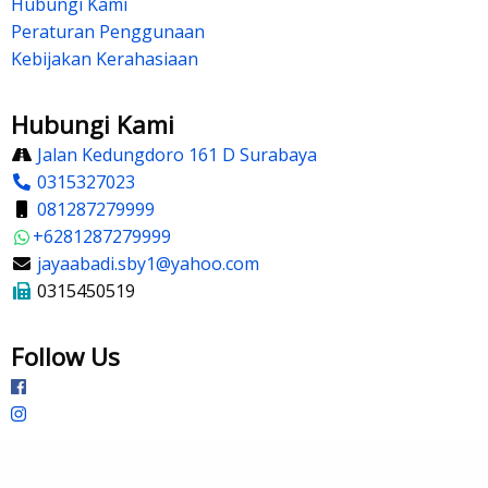
Hubungi Kami
Peraturan Penggunaan
Kebijakan Kerahasiaan
Hubungi Kami
Jalan Kedungdoro 161 D Surabaya
0315327023
081287279999
+6281287279999
jayaabadi.sby1@yahoo.com
0315450519
Follow Us
©2026 CV Jaya Abadi. All rights reserved.