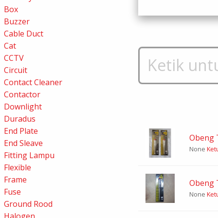
Box
Buzzer
Cable Duct
Cat
CCTV
Circuit
Contact Cleaner
Contactor
Downlight
Duradus
End Plate
Obeng 
End Sleave
None
Ketu
Fitting Lampu
Flexible
Frame
Obeng 
Fuse
None
Ketu
Ground Rood
Halogen