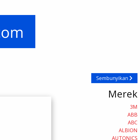
Sembunyikan
Merek
3M
ABB
ABC
ALBION
AUTONICS