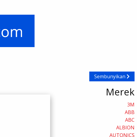
Sembunyikan
Merek
3M
ABB
ABC
ALBION
AUTONICS