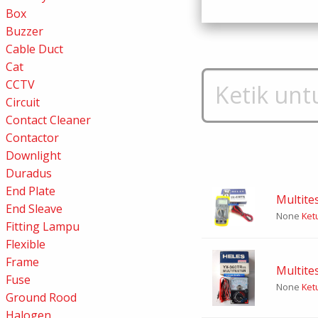
Box
Buzzer
Cable Duct
Cat
CCTV
Circuit
Contact Cleaner
Contactor
Downlight
Duradus
End Plate
Multite
End Sleave
None
Ketu
Fitting Lampu
Flexible
Frame
Multite
Fuse
None
Ketu
Ground Rood
Halogen