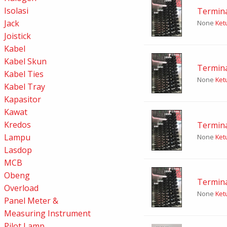
Isolasi
Termina
Jack
None
Ketu
Joistick
Kabel
Kabel Skun
Termina
Kabel Ties
None
Ketu
Kabel Tray
Kapasitor
Kawat
Kredos
Termina
Lampu
None
Ketu
Lasdop
MCB
Obeng
Termina
Overload
None
Ketu
Panel Meter &
Measuring Instrument
Pilot Lamp