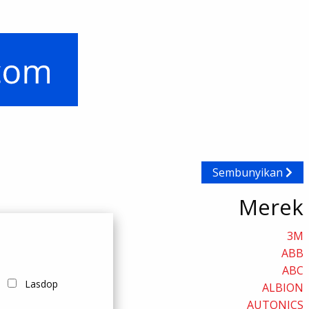
Sembunyikan
Merek
3M
ABB
ABC
Lasdop
ALBION
AUTONICS