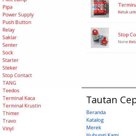
Termina
Pipa
Ketuk untu
Power Supply
Push Button
Relay
Stop Co
Saklar
None
Ketu
Senter
Sock
Starter
Steker
Stop Contact
TANG
Teedos
Tautan Cep
Terminal Kaca
Terminal Krustin
Beranda
Thimer
Katalog
Travo
Merek
Vinyl
Hubungi Kami