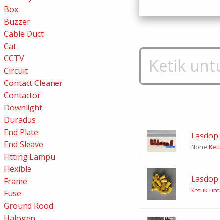
Box
Buzzer
Cable Duct
Cat
CCTV
Circuit
Contact Cleaner
Contactor
Downlight
Duradus
End Plate
Lasdop
End Sleave
None
Ketu
Fitting Lampu
Flexible
Lasdop 
Frame
Ketuk untu
Fuse
Ground Rood
Halogen