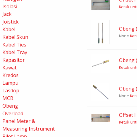
Isolasi
Ketuk untu
Jack
Joistick
Obeng (
Kabel
None
Ketu
Kabel Skun
Kabel Ties
Kabel Tray
Kapasitor
Obeng (
Kawat
Ketuk untu
Kredos
Lampu
Obeng (
Lasdop
None
Ketu
MCB
Obeng
Overload
Offset H
Panel Meter &
Ketuk untu
Measuring Instrument
Pilot Lamp