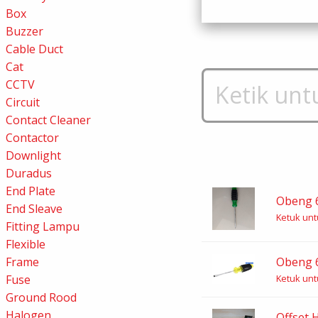
Box
Buzzer
Cable Duct
Cat
CCTV
Circuit
Contact Cleaner
Contactor
Downlight
Duradus
End Plate
Obeng 6
End Sleave
Ketuk untu
Fitting Lampu
Flexible
Obeng 6
Frame
Ketuk untu
Fuse
Ground Rood
Halogen
Offset H