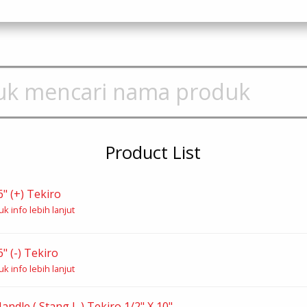
Product List
" (+) Tekiro
k info lebih lanjut
" (-) Tekiro
k info lebih lanjut
andle ( Stang L ) Tekiro 1/2" X 10"