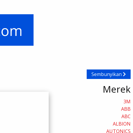
Sembunyikan
Merek
3M
ABB
ABC
ALBION
AUTONICS